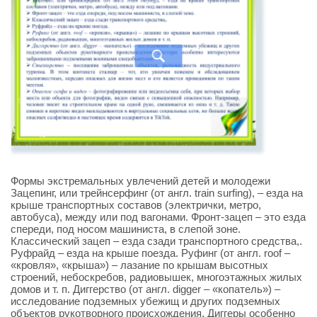
Формы экстремальных увлечений детей и молодежи
Зацепинг, или трейнсерфинг (от англ. train surfing), – езда на
крыше транспортных составов (электрички, метро,
автобуса), между или под вагонами. Фронт-зацеп – это езда
спереди, под носом машиниста, в слепой зоне.
Классический зацеп – езда сзади транспортного средства,.
Руфрайд – езда на крыше поезда. Руфинг (от англ. roof –
«кровля», «крыша») – лазание по крышам высотных
строений, небоскребов, радиовышек, многоэтажных жилых
домов и т. п. Диггерство (от англ. digger – «копатель») –
исследование подземных убежищ и других подземных
объектов рукотворного происхождения. Диггеры особенно