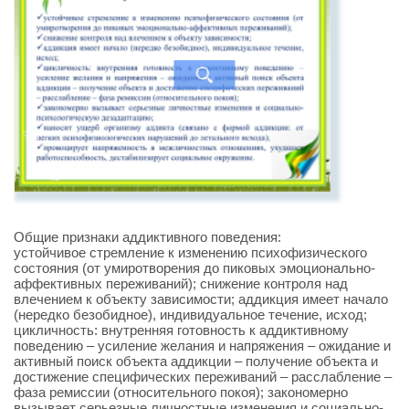
Общие признаки аддиктивного поведения:
устойчивое стремление к изменению психофизического
состояния (от умиротворения до пиковых эмоционально-
аффективных переживаний); снижение контроля над
влечением к объекту зависимости; аддикция имеет начало
(нередко безобидное), индивидуальное течение, исход;
цикличность: внутренняя готовность к аддиктивному
поведению – усиление желания и напряжения – ожидание и
активный поиск объекта аддикции – получение объекта и
достижение специфических переживаний – расслабление –
фаза ремиссии (относительного покоя); закономерно
вызывает серьезные личностные изменения и социально-