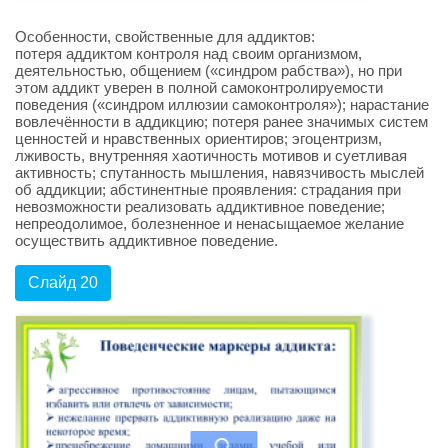
Особенности, свойственные для аддиктов:
потеря аддиктом контроля над своим организмом,
деятельностью, общением («синдром рабства»), но при
этом аддикт уверен в полной самоконтролируемости
поведения («синдром иллюзии самоконтроля»); нарастание
вовлечённости в аддикцию; потеря ранее значимых систем
ценностей и нравственных ориентиров; эгоцентризм,
лживость, внутренняя хаотичность мотивов и суетливая
активность; спутанность мышления, навязчивость мыслей
об аддикции; абстинентные проявления: страдания при
невозможности реализовать аддиктивное поведение;
непреодолимое, болезненное и ненасыщаемое желание
осуществить аддиктивное поведение.
Слайд 20