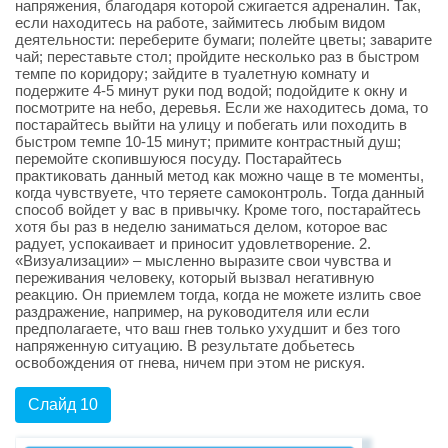
напряжения, благодаря которой сжигается адреналин. Так,
если находитесь на работе, займитесь любым видом
деятельности: переберите бумаги; полейте цветы; заварите
чай; переставьте стол; пройдите несколько раз в быстром
темпе по коридору; зайдите в туалетную комнату и
подержите 4-5 минут руки под водой; подойдите к окну и
посмотрите на небо, деревья. Если же находитесь дома, то
постарайтесь выйти на улицу и побегать или походить в
быстром темпе 10-15 минут; примите контрастный душ;
перемойте скопившуюся посуду. Постарайтесь
практиковать данный метод как можно чаще в те моменты,
когда чувствуете, что теряете самоконтроль. Тогда данный
способ войдет у вас в привычку. Кроме того, постарайтесь
хотя бы раз в неделю заниматься делом, которое вас
радует, успокаивает и приносит удовлетворение. 2.
«Визуализации» – мысленно выразите свои чувства и
переживания человеку, который вызвал негативную
реакцию. Он приемлем тогда, когда не можете излить свое
раздражение, например, на руководителя или если
предполагаете, что ваш гнев только ухудшит и без того
напряженную ситуацию. В результате добьетесь
освобождения от гнева, ничем при этом не рискуя.
Слайд 10