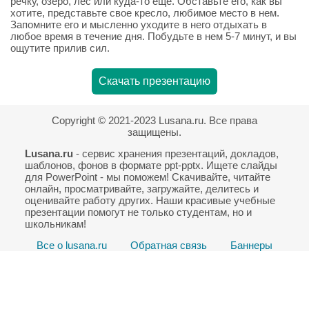
речку, озеро, лес или куда-то еще. Обставьте его, как вы
хотите, представьте свое кресло, любимое место в нем.
Запомните его и мысленно уходите в него отдыхать в
любое время в течение дня. Побудьте в нем 5-7 минут, и вы
ощутите прилив сил.
Скачать презентацию
Copyright © 2021-2023 Lusana.ru. Все права
защищены.
Lusana.ru
- сервис хранения презентаций, докладов,
шаблонов, фонов в формате ppt-pptx. Ищете слайды
для PowerPoint - мы поможем! Скачивайте, читайте
онлайн, просматривайте, загружайте, делитесь и
оценивайте работу других. Наши красивые учебные
презентации помогут не только студентам, но и
школьникам!
Все о lusana.ru
Обратная связь
Баннеры