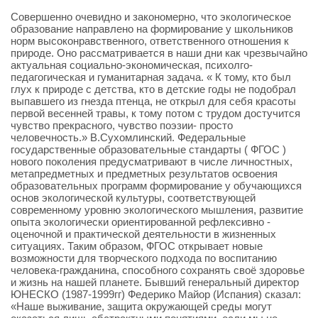
Совершенно очевидно и закономерно, что экологическое
образование направлено на формирование у школьников
норм высоконравственного, ответственного отношения к
природе. Оно рассматривается в наши дни как чрезвычайно
актуальная социально-экономическая, психолго-
педагогическая и гуманитарная задача. « К тому, кто был
глух к природе с детства, кто в детские годы не подобрал
выпавшего из гнезда птенца, не открыл для себя красоты
первой весенней травы, к тому потом с трудом достучится
чувство прекрасного, чувство поэзии- просто
человечность.» В.Сухомлинский. Федеральные
государственные образовательные стандарты ( ФГОС )
нового поколения предусматривают в числе личностных,
метапредметных и предметных результатов освоения
образовательных программ формирование у обучающихся
основ экологической культуры, соответствующей
современному уровню экологического мышления, развитие
опыта экологически ориентированной рефлексивно -
оценочной и практической деятельности в жизненных
ситуациях. Таким образом, ФГОС открывает новые
возможности для творческого подхода по воспитанию
человека-гражданина, способного сохранять своё здоровье
и жизнь на нашей планете. Бывший генеральный директор
ЮНЕСКО (1987-1999гг) Федерико Майор (Испания) сказал:
«Наше выживание, защита окружающей среды могут