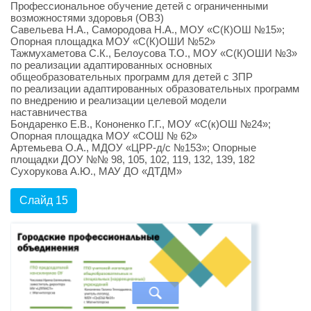
Профессиональное обучение детей с ограниченными
возможностями здоровья (ОВЗ)
Савельева Н.А., Самородова Н.А., МОУ «С(К)ОШ №15»;
Опорная площадка МОУ «С(К)ОШИ №52»
Тажмухаметова С.К., Белоусова Т.О., МОУ «С(К)ОШИ №3»
по реализации адаптированных основных
общеобразовательных программ для детей с ЗПР
по реализации адаптированных образовательных программ
по внедрению и реализации целевой модели
наставничества
Бондаренко Е.В., Кононенко Г.Г., МОУ «С(к)ОШ №24»;
Опорная площадка МОУ «СОШ № 62»
Артемьева О.А., МДОУ «ЦРР-д/с №153»; Опорные
площадки ДОУ №№ 98, 105, 102, 119, 132, 139, 182
Сухорукова А.Ю., МАУ ДО «ДТДМ»
Слайд 15