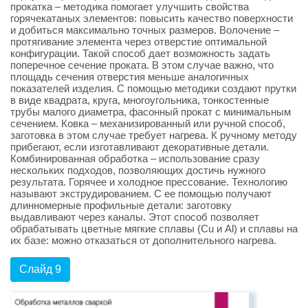
прокатка – методика помогает улучшить свойства
горячекатаных элементов: повысить качество поверхности
и добиться максимально точных размеров. Волочение –
протягивание элемента через отверстие оптимальной
конфигурации. Такой способ дает возможность задать
поперечное сечение проката. В этом случае важно, что
площадь сечения отверстия меньше аналогичных
показателей изделия. С помощью методики создают прутки
в виде квадрата, круга, многоугольника, тонкостенные
трубы малого диаметра, фасонный прокат с минимальным
сечением. Ковка – механизированный или ручной способ,
заготовка в этом случае требует нагрева. К ручному методу
прибегают, если изготавливают декоративные детали.
Комбинированная обработка – использование сразу
нескольких подходов, позволяющих достичь нужного
результата. Горячее и холодное прессование. Технологию
называют экструдированием. С ее помощью получают
длинномерные профильные детали: заготовку
выдавливают через каналы. Этот способ позволяет
обрабатывать цветные мягкие сплавы (Cu и Al) и сплавы на
их базе: можно отказаться от дополнительного нагрева.
Слайд 9