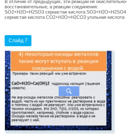
В отличие от предыдущих, эти реакции не окислительно-
восстановительные, а реакции соединения:
SO2+H2O=H2SO3 сернистая кислота SO3+H2O=H2SO4
сернистая кислота СO2+H2O=H2СO3 угольная кислота
Слайд 7