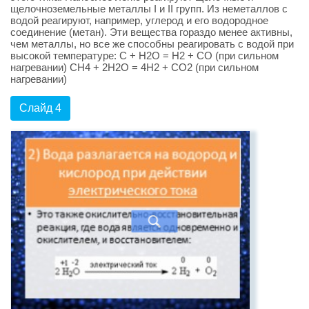
щелочноземельные металлы I и II групп. Из неметаллов с
водой реагируют, например, углерод и его водородное
соединение (метан). Эти вещества гораздо менее активны,
чем металлы, но все же способны реагировать с водой при
высокой температуре: C + H2O = H2 + CO (при сильном
нагревании) CH4 + 2H2O = 4H2 + CO2 (при сильном
нагревании)
Слайд 4