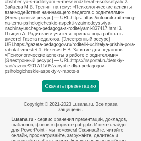
obshheniya-s-roditelyami-v-messendzherah-i-sotssetyah/ 2.
Зайцева М.В. Тренинг на тему: «Психологические аспекты
взаимодействия начинающего педагога с родителями»
[Электронный ресурс] — URL:https: https://infourok.ru/trening-
na-temu-psihologicheskie-aspekti-vzaimodeystviya-
nachinayuschego-pedagoga-s-roditelyami-837417.html 3.
Птицин А. Родители и учителя: пришла пора работать
вместе! Газета педагогов. [Электронный ресурс] —
URLhttps://gazeta-pedagogov.ru/roditeli-i-uchitelya-prishla-pora-
rabotat-vmeste/ 4. Яскевич Е.В. Занятие для педагогов
«Психологические аспекты в работе с родителями»
[Электронный ресурс] — URL:https://nsportal.ru/detskiy-
sad/raznoe/2017/11/05/zanyatie-dlya-pedagogov-
psihologicheskie-aspekty-v-rabote-s
Скачать презентацию
Copyright © 2021-2023 Lusana.ru. Все права
защищены.
Lusana.ru
- сервис хранения презентаций, докладов,
шаблонов, фонов в формате ppt-pptx. Ищете слайды
для PowerPoint - мы поможем! Скачивайте, читайте
онлайн, просматривайте, загружайте, делитесь и
оценивайте работу других. Наши красивые учебные