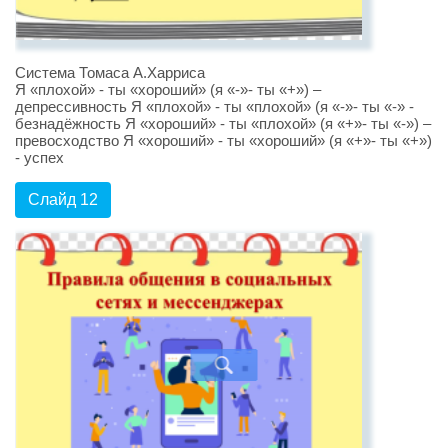
Система Томаса А.Харриса
Я «плохой» - ты «хороший» (я «-»- ты «+») –
депрессивность Я «плохой» - ты «плохой» (я «-»- ты «-» -
безнадёжность Я «хороший» - ты «плохой» (я «+»- ты «-») –
превосходство Я «хороший» - ты «хороший» (я «+»- ты «+»)
- успех
Слайд 12