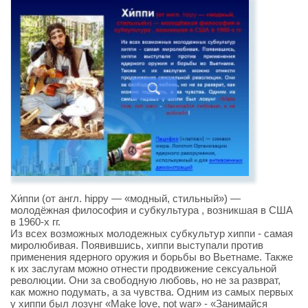
Хи́ппи (от англ. hippy — «модный, стильный») —
молодёжная философия и субкультура , возникшая в США
в 1960-х гг.
Из всех возможных молодежных субкультур хиппи - самая
миролюбивая. Появившись, хиппи выступали против
применения ядерного оружия и борьбы во Вьетнаме. Также
к их заслугам можно отнести продвижение сексуальной
революции. Они за свободную любовь, но не за разврат,
как можно подумать, а за чувства. Одним из самых первых
у хиппи был лозунг «Make love, not war» - «Занимайся