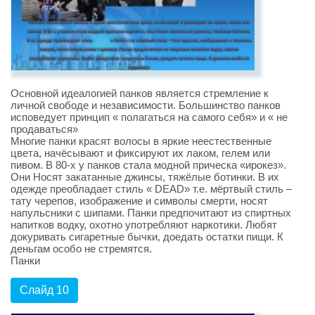
Основной идеалогией панков является стремление к
личной свободе и независимости. Большинство панков
исповедует принцип « полагаться на самого себя» и « не
продаваться»
Многие панки красят волосы в яркие неестественные
цвета, начёсывают и фиксируют их лаком, гелем или
пивом. В 80-х у панков стала модной прическа «ирокез».
Они Носят закатанные джинсы, тяжёлые ботинки. В их
одежде преобладает стиль « DEAD» т.е. мёртвый стиль –
тату черепов, изображение и символы смерти, носят
напульсники с шипами. Панки предпочитают из спиртных
напитков водку, охотно употребляют наркотики. Любят
докуривать сигаретные бычки, доедать остатки пищи. К
деньгам особо не стремятся.
Панки
Слайд 10