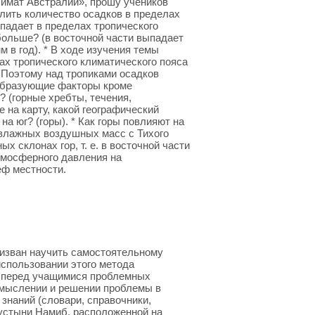
лимат Австралии», прошу учеников
лить количество осадков в пределах
ыпадает в пределах тропического
 больше? (в восточной части выпадает
м в год). * В ходе изучения темы
ах тропического климатического пояса
 Поэтому над тропиками осадков
ообразующие факторы кроме
 (горные хребты, течения,
е на карту, какой географический
на юг? (горы). * Как горы повлияют на
 влажных воздушных масс с Тихого
х склонах гор, т. е. в восточной части
атмосферного давления на
еф местности.
изван научить самостоятельному
использовании этого метода
ке перед учащимися проблемных
осмыслении и решении проблемы в
знаний (словари, справочники,
устыни Намиб, расположенной на