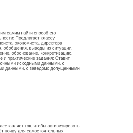
им самим найти способ его
ьности; Предлагает классу
систа, экономиста, директора
я, обобщения, выводы из ситуации,
ение, обоснование, конкретизацию,
 и практические задания; Ставит
точными исходными данными, с
ыми данными, с заведомо допущенными
сставляет так, чтобы активизировать
ёт почву для самостоятельных