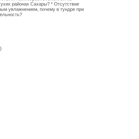
сухих районах Сахары? * Отсутствие
ным увлажнением, почему в тундре при
тельность?
)