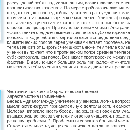
рассуждений ребят над услышанным, возникновение сомнени
прогностических качествах. По мере стройного изложения м
предвосхищают очередной шаг учителя в рассуждениях или ст
проявляя тем самым творческое мышление. Учитель форму
поставленную учёными, излагает гипотезы, которые были 
способы их проверки. При изучении темы «Климат Австрал
«Сопоставьте средние температуры лета в субэкваториальн
поясах». В ходе работы с картой атласа и определения сре
климатических поясов перед учениками встаёт проблема. Ре
тепла зависит от широты: чем широта ниже, тем тепла больш
ученики выясняют, что в тропическом поясе средние темпер
субэкваториальном поясе. Возникает противоречие между 
фактами. В дальнейшем большая роль принадлежит учителю
материал, чтобы ученики усвоили логику движения к решен
Частично-поисковый (эвристическая беседа)
Характеристика Применение
Беседа – диалог между учителем и учеником. Логика вопрос
мысли активизирует познавательную деятельность и самост
Целевая направленность беседы на решение новой для учащ
взаимосвязь вопросов учителя и ответов учащихся, предст
решения проблемы. 3. Проблемный характер большей части 
Самостоятельность учащихся в поиске ответов на вопросы.