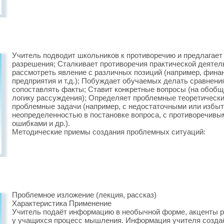
Учитель подводит школьников к противоречию и предлагает 
разрешения; Сталкивает противоречия практической деятел
рассмотреть явление с различных позиций (например, финан
предприятия и т.д.); Побуждает обучаемых делать сравнени
сопоставлять факты; Ставит конкретные вопросы (на обобщ
логику рассуждения); Определяет проблемные теоретические
проблемные задачи (например, с недостаточными или избы
неопределенностью в постановке вопроса, с противоречив
ошибками и др.).
Методические приемы создания проблемных ситуаций:
Проблемное изложение (лекция, рассказ)
Характеристика Применение
Учитель подаёт информацию в необычной форме, акценты ра
у учащихся процесс мышления. Информация учителя созда