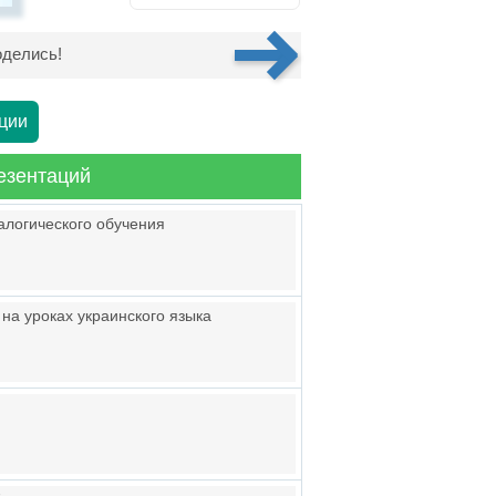
делись!
ции
езентаций
логического обучения
на уроках украинского языка