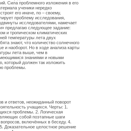
й. Сила проблемного изложения в его
атериала ученики нередко
роят его иначе, по – своему,
лирует проблему исследования,
выдвинуты исследователями, намечает
ии» предлагаю следующее задание:
ом и тропическом климатических
дней температуры лета двух
бята знают, что количество солнечного
е и наоборот. Но в ходе анализа карты
атуры лета выше, чем в
имеющимися знаниями и новыми
, который должен так изложить
ию проблемы.
ов и ответов, неожиданный поворот
оятельность учащихся. Черты: 1.
ихся проблемы. 2. Логическая
авляющих собой поэтапные шаги
вопросов, включённых в беседу. 4.
 5. Доказательное целостное решение