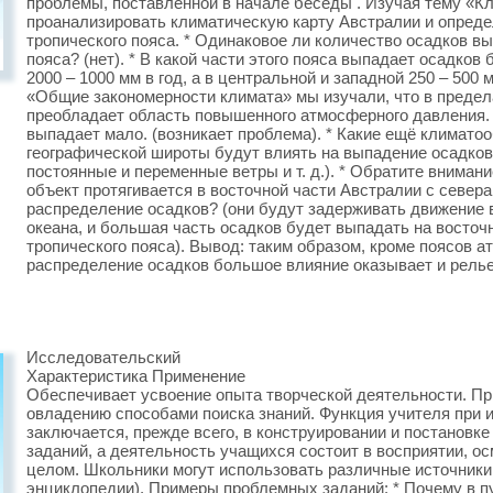
проблемы, поставленной в начале беседы . Изучая тему «К
проанализировать климатическую карту Австралии и опреде
тропического пояса. * Одинаковое ли количество осадков в
пояса? (нет). * В какой части этого пояса выпадает осадков
2000 – 1000 мм в год, а в центральной и западной 250 – 500 м
«Общие закономерности климата» мы изучали, что в предел
преобладает область повышенного атмосферного давления.
выпадает мало. (возникает проблема). * Какие ещё климат
географической широты будут влиять на выпадение осадков?
постоянные и переменные ветры и т. д.). * Обратите внимани
объект протягивается в восточной части Австралии с севера 
распределение осадков? (они будут задерживать движение
океана, и большая часть осадков будет выпадать на восточны
тропического пояса). Вывод: таким образом, кроме поясов 
распределение осадков большое влияние оказывает и рель
Исследовательский
Характеристика Применение
Обеспечивает усвоение опыта творческой деятельности. Пр
овладению способами поиска знаний. Функция учителя при 
заключается, прежде всего, в конструировании и постанов
заданий, а деятельность учащихся состоит в восприятии, 
целом. Школьники могут использовать различные источники 
энциклопедии). Примеры проблемных заданий: * Почему в п