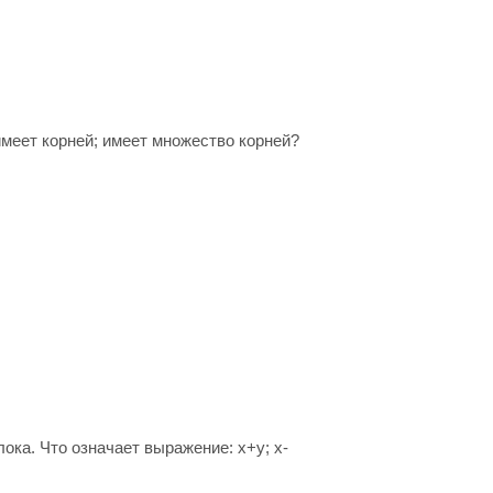
имеет корней; имеет множество корней?
ока. Что означает выражение: х+у; х-