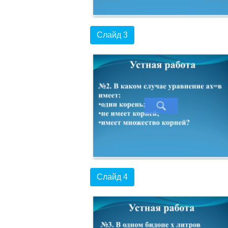
Слайд 3
Слайд 4