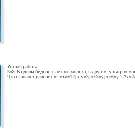
Устная работа
№3. В одном бидоне х литров молока, в другом- у литров мо
Что означает равенство: х+у=12; х-у=3; х+3=у; х+6=у-2 3х=2