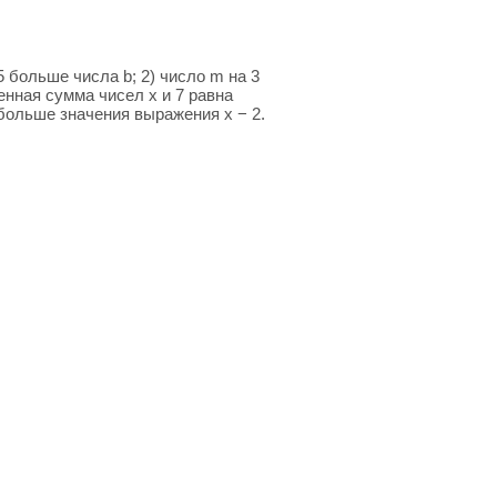
 больше числа b; 2) число m на 3
оенная сумма чисел x и 7 равна
а больше значения выражения x − 2.