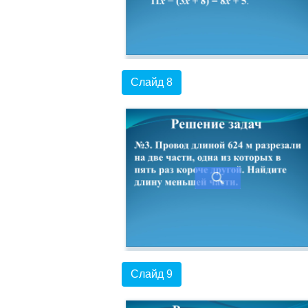
Слайд 8
Слайд 9