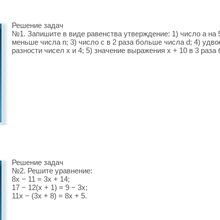
Решение задач
№1. Запишите в виде равенства утверждение: 1) число a на 5
меньше числа n; 3) число c в 2 раза больше числа d; 4) удв
разности чисел x и 4; 5) значение выражения x + 10 в 3 раз
Решение задач
№2. Решите уравнение:
8x − 11 = 3x + 14;
17 − 12(x + 1) = 9 − 3x;
11x − (3x + 8) = 8x + 5.