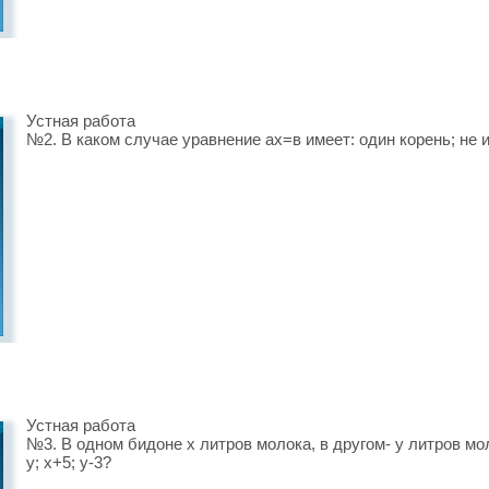
Устная работа
№2. В каком случае уравнение ах=в имеет: один корень; не 
Устная работа
№3. В одном бидоне х литров молока, в другом- у литров мол
у; х+5; у-3?