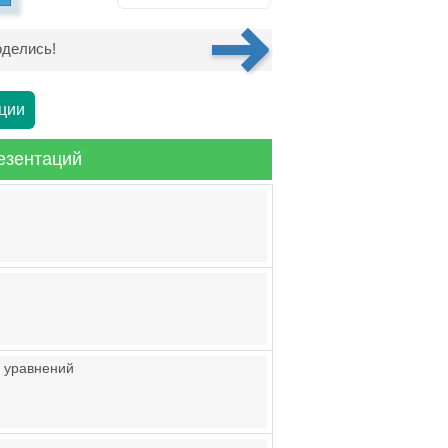
делись!
ции
езентаций
 уравнений