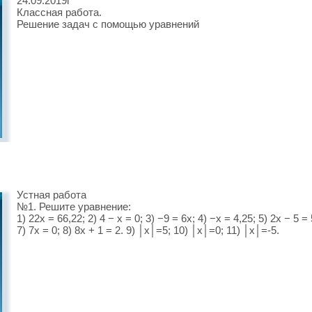
24.09.2019г
Классная работа.
Решение задач с помощью уравнений
Устная работа
№1. Решите уравнение:
1) 22x = 66,22; 2) 4 − x = 0; 3) −9 = 6x; 4) −x = 4,25; 5) 2x − 5 = 
7) 7x = 0; 8) 8x + 1 = 2. 9) │х│=5; 10) │х│=0; 11) │х│=-5.