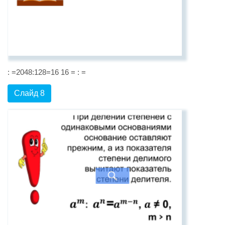
: =2048:128=16 16 = : =
Слайд 8