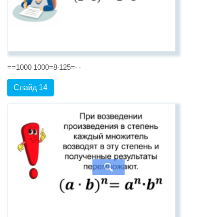
==1000 1000=8∙125=∙ ∙
Слайд 14