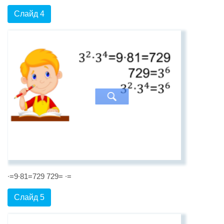
Слайд 4
∙=9∙81=729 729= ∙=
Слайд 5