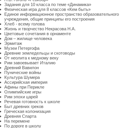
Задания для 10 класса по теме «Динамика»
Физическая игра для 8 классов «Кем быть»
Единое информационное пространство образовательного
учреждения, общие принципы его построения
Хлеб - всему голова
Жизнь и творчество Некрасова Н.А.
Цветовые сочетания в орнаменте
Дом – жилище человека
Эрмитаж
Музеи Петергофа
Древние земледельцы и скотоводы
От неолита к медному веку
Рим завоевывает Италию
Древний Вавилон
Пунические войны
Культура Шумера
Ассирийская империя
Афины при Перикле
Олимпийские игры
Рим эпохи царей
Речевая готовность к школе
Быт древних греков
Греческая колонизация
Древняя Спарта
На перемене
По дороге в школу