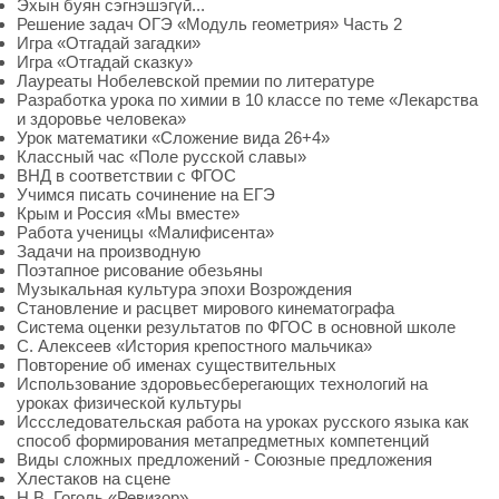
Эхын буян сэгнэшэгүй...
Решение задач ОГЭ «Модуль геометрия» Часть 2
Игра «Отгадай загадки»
Игра «Отгадай сказку»
Лауреаты Нобелевской премии по литературе
Разработка урока по химии в 10 классе по теме «Лекарства
и здоровье человека»
Урок математики «Сложение вида 26+4»
Классный час «Поле русской славы»
ВНД в соответствии с ФГОС
Учимся писать сочинение на ЕГЭ
Крым и Россия «Мы вместе»
Работа ученицы «Малифисента»
Задачи на производную
Поэтапное рисование обезьяны
Музыкальная культура эпохи Возрождения
Становление и расцвет мирового кинематографа
Система оценки результатов по ФГОС в основной школе
С. Алексеев «История крепостного мальчика»
Повторение об именах существительных
Использование здоровьесберегающих технологий на
уроках физической культуры
Иссследовательская работа на уроках русского языка как
способ формирования метапредметных компетенций
Виды сложных предложений - Союзные предложения
Хлестаков на сцене
Н.В. Гоголь «Ревизор»