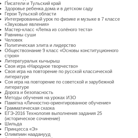
Писатели и Тульский край
Здоровье ребенка дома и в детском саду
Герои Тульской области
Интегрированный урок по физике и музыке в 7 классе
«Звуковые явления»
Мастер-класс «Лепка из солёного теста»
Равнины суши
Человек
Политическая элита и лидерство
Обществознание 9 класс «Основы конституционного
строя»
Литературалык кычырыш
Своя игра «Народное творчество»
Своя игра на повторение по русской классической
литературе
Соя игра на повторение по советской и зарубежной
литературе
Дорога и безопасность
Методы обучения на уроках ИЗО
Памятка «Личностно-ориентированное обучение»
Грамматическая сказка
ЕГЭ-2016 Технология выполнения задания 25
(историческое сочинение)
Шильда
Принцесса «Э»
Олимпиин нааданууд