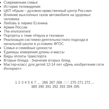
Современная семья
История телевидения
ЦКП «Крым – духовно-нравственный центр России»
Влияние выхлопных газов автомобиля на здоровье
человека
Любовь в лирике Есенина
Армия России
The environment
Портреты к теме «Наука и техника»
Реализация системно-деятельностного подхода в
начальной школе в условиях ФГОС
Семья и семейные ценности
Единицы измерения длины и массы
Виды оплаты транспорта
Вторые блюда - Значение вторых блюд
Мастер-класс для детей 12-14 лет «День изобретения сети
Интернет»
1
2
3
4
5
6
7
...
266
267
268
269
270
271
272
...
389
390
391
392
393
394
395