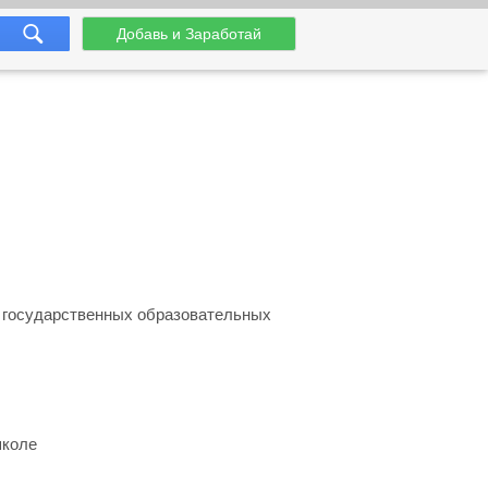
Добавь и Заработай
 государственных образовательных
школе