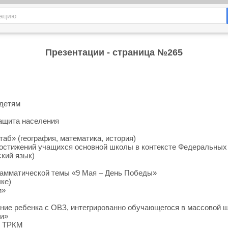
Презентации - страница №265
 детям
ащита населения
б» (география, математика, история)
достижений учащихся основной школы в контексте Федеральных
кий язык)
рамматической темы «9 Мая – День Победы»
ке)
и»
ние ребенка с ОВЗ, интегрированно обучающегося в массовой 
и»
о ТРКМ