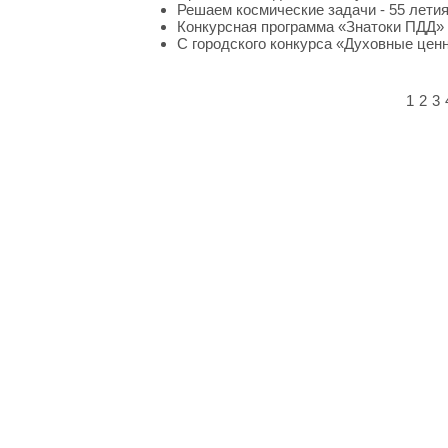
Решаем космические задачи - 55 летия
Конкурсная программа «Знатоки ПДД»
С городского конкурса «Духовные цен
1
2
3
Lusana.ru
- сервис хранения презента
Скачивайте, читайте онлайн, просматр