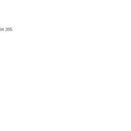
94
395
йды для PowerPoint - мы поможем!
и красивые учебные презентации