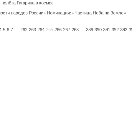
 полёта Гагарина в космос
ности народов России» Номинация: «Частица Неба на Земле»
4
5
6
7
...
262
263
264
265
266
267
268
...
389
390
391
392
393
3
Copyright © 2021-2023 Lusana.ru. Все права защищены.
ций, докладов, шаблонов, фонов в формате ppt-pptx. Ищете сла
ивайте, загружайте, делитесь и оценивайте работу других. Наш