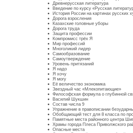
Древнерусская литература
Введение по курсу «Русская литератур
История России на картинах русских 
Дорога взросления
Казахские головные уборы
Дорога труда
Защита профессии
Компромисс трёх Я
Мир профессий
Многоликий лидер
Самообразование
Самоутверждение
Уровень притязаний
Я надо
Я хочу
Я могу
Её величество экономика
Звездный час «Млекопитающие»
Философская формула о глубинной св
Василий Шукшин
Состав числа 9
Упражнение в правописании безударн
Обобщающий тест для 8 класса по про
Памятные места районного центра Ши
Храмы города Плеса Приволжского ра
Опасные места