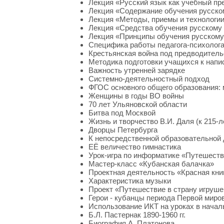
Лекция «Русский язык как учебный пр
Лекция «Содержание обучения русско
Лекция «Методы, приемы и технологии
Лекция «Средства обучения русскому 
Лекция «Принципы обучения русскому
Специфика работы педагога-психолога
Крестьянская война под предводитель
Методика подготовки учащихся к напис
Важность утренней зарядке
Системно-деятельностный подход
ФГОС основного общего образования: 
Женщины в годы ВО войны
70 лет Ульяновской области
Битва под Москвой
Жизнь и творчество В.И. Даля (к 215-
Дворцы Петербурга
К непосредственной образовательной 
ЕЁ величество гимнастика
Урок-игра по информатике «Путешест
Мастер-класс «Кубанская балачка»
Проектная деятельность «Красная кни
Характеристика музыки
Проект «Путешествие в страну игруше
Герои - кубанцы периода Первой миро
Использование ИКТ на уроках в начал
Б.Л. Пастернак 1890-1960 гг.
Биография А. Платонова