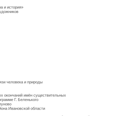
а и история»
художников
язи человека и природы
ых окончаний имён существительных
грамме Г. Беленького
пуново
йона Ивановской области