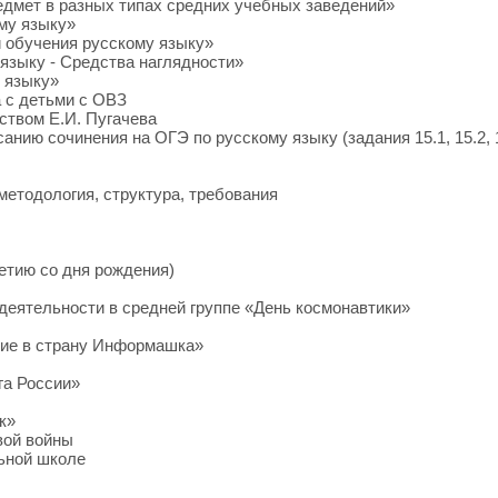
едмет в разных типах средних учебных заведений»
му языку»
 обучения русскому языку»
языку - Средства наглядности»
 языку»
 с детьми с ОВЗ
ством Е.И. Пугачева
анию сочинения на ОГЭ по русскому языку (задания 15.1, 15.2, 
методология, структура, требования
летию со дня рождения)
деятельности в средней группе «День космонавтики»
вие в страну Информашка»
га России»
к»
вой войны
ьной школе