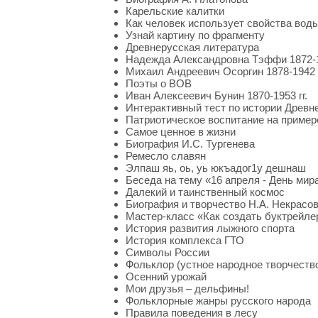
Карельские калитки
Как человек использует свойства вод
Узнай картину по фрагменту
Древнерусская литература
Надежда Александровна Тэффи 1872-19
Михаил Андреевич Осоргин 1878-1942 г
Поэты о ВОВ
Иван Алексеевич Бунин 1870-1953 гг.
Интерактивный тест по истории Древн
Патриотическое воспитание на приме
Самое ценное в жизни
Биография И.С. Тургенева
Ремесло славян
Элпаш яь, оь, уь юкъадог1у дешнаш
Беседа на тему «16 апреля - День мир
Далекий и таинственный космос
Биография и творчество Н.А. Некрасо
Мастер-класс «Как создать буктрейле
История развития лыжного спорта
История комплекса ГТО
Символы России
Фольклор (устное народное творчеств
Осенний урожай
Мои друзья – дельфины!
Фольклорные жанры русского народа
Правила поведения в лесу