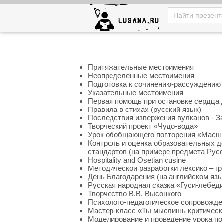
Притяжательные местоимения
Неопределенные местоимения
Подготовка к сочинению-рассуждению
Указательные местоимения
Первая помощь при остановке сердца
Правила в стихах (русский язык)
Последствия извержения вулканов - З
Творческий проект «Чудо-вода»
Урок обобщающего повторения «Масшта
Контроль и оценка образовательных 
стандартов (на примере предмета Русс
Hospitality and Osetian cusine
Методической разработки лексико – г
День Благодарения (на английском язы
Русская народная сказка «Гуси-лебед
Творчество В.В. Высоцкого
Психолого-педагогическое сопровожде
Мастер-класс «Ты мыслишь критическ
Моделирование и проведение урока п