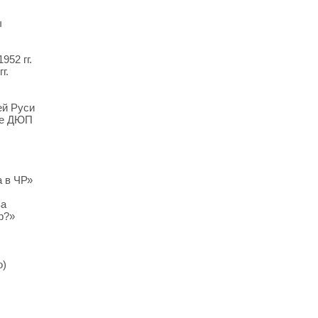
ы
52 гг.
г.
ей Руси
ре ДЮП
а в ЧР»
ва
р?»
о)